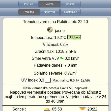
PC Site
Vreme
Contact
Trenutno
Napovedi
Customize
Trenutno vreme na Rakitna ob:
22:40
jasno
Temperatura:
19,2°C
Udobno
Vlažnost:
62%
Zračni tlak:
1018,2 hPa
Smer vetra VJV
0,0 km/h
Padavine danes:
7,0 mm
2
Solarno sevanje:
0
W/m
UV Index
0,0
(Maximalno:
6,6
@
12:59
)
Naša vremenska postaja Davis VP napoved:
Napoved vremenske postaje: Povečana oblačnost z
majhno temperaturno spremembo. Verjetne padavine v 24
do 48 urah.
Sonce :
05:53
20:22