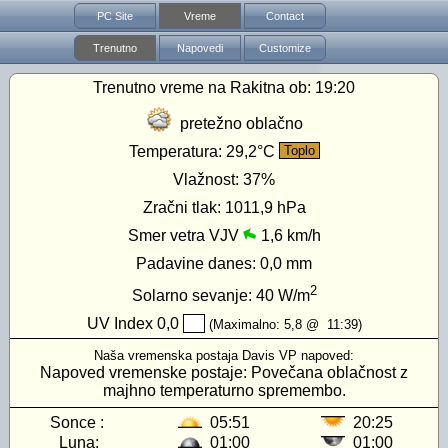
PC Site
Vreme
Contact
Trenutno
Napovedi
Customize
Trenutno vreme na Rakitna ob:
19:20
pretežno oblačno
Temperatura:
29,2°C
Toplo
Vlažnost:
37%
Zračni tlak:
1011,9 hPa
Smer vetra VJV
1,6 km/h
Padavine danes:
0,0 mm
2
Solarno sevanje:
40
W/m
UV Index
0,0
(Maximalno:
5,8
@
11:39
)
Naša vremenska postaja Davis VP napoved:
Napoved vremenske postaje: Povečana oblačnost z
majhno temperaturno spremembo.
Sonce :
05:51
20:25
Luna:
01:00
01:00